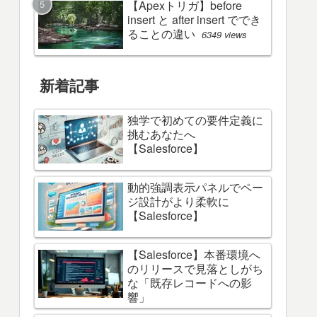
【Apexトリガ】before
insert と after insert ででき
ることの違い
6349 views
新着記事
独学で初めての要件定義に
挑むあなたへ
【Salesforce】
動的強調表示パネルでペー
ジ設計がより柔軟に
【Salesforce】
【Salesforce】本番環境へ
のリリースで見落としがち
な「既存レコードへの影
響」