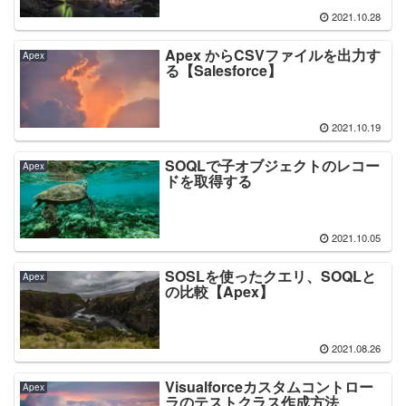
2021.10.28
Apex からCSVファイルを出力す
Apex
る【Salesforce】
2021.10.19
SOQLで子オブジェクトのレコー
Apex
ドを取得する
2021.10.05
SOSLを使ったクエリ、SOQLと
Apex
の比較【Apex】
2021.08.26
Visualforceカスタムコントロー
Apex
ラのテストクラス作成方法