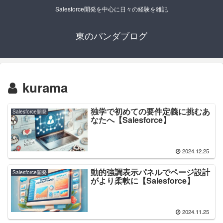
Salesforce開発を中心に日々の経験を雑記
東のパンダブログ
kurama
独学で初めての要件定義に挑むあ
Salesforce開発
なたへ【Salesforce】
2024.12.25
動的強調表示パネルでページ設計
Salesforce開発
がより柔軟に【Salesforce】
2024.11.25