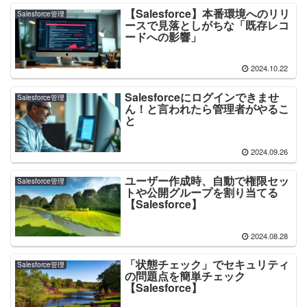
【Salesforce】本番環境へのリリ
Salesforce管理
ースで見落としがちな「既存レコ
ードへの影響」
2024.10.22
Salesforceにログインできませ
Salesforce管理
ん！と言われたら管理者がやるこ
と
2024.09.26
ユーザー作成時、自動で権限セッ
Salesforce管理
トや公開グループを割り当てる
【Salesforce】
2024.08.28
「状態チェック」でセキュリティ
Salesforce管理
の問題点を簡単チェック
【Salesforce】