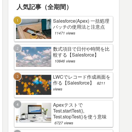
人気記事（全期間）
Salesforce(Apex) 一括処理
バッチの使用法と注意点
11471 views
数式項目で日付や時間を比
較する【Salesforce】
10846 views
LWCでレコード作成画面を
作る【Salesforce】
8211
views
Apexテストで
Test.startTest(),
Test.stopTest()を使う意味
6727 views