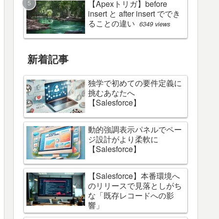
【Apexトリガ】before
insert と after insert ででき
ることの違い
6349 views
新着記事
独学で初めての要件定義に
挑むあなたへ
【Salesforce】
動的強調表示パネルでペー
ジ設計がより柔軟に
【Salesforce】
【Salesforce】本番環境へ
のリリースで見落としがち
な「既存レコードへの影
響」