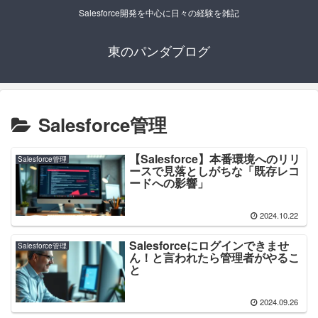
Salesforce開発を中心に日々の経験を雑記
東のパンダブログ
Salesforce管理
【Salesforce】本番環境へのリリ
Salesforce管理
ースで見落としがちな「既存レコ
ードへの影響」
2024.10.22
Salesforceにログインできませ
Salesforce管理
ん！と言われたら管理者がやるこ
と
2024.09.26