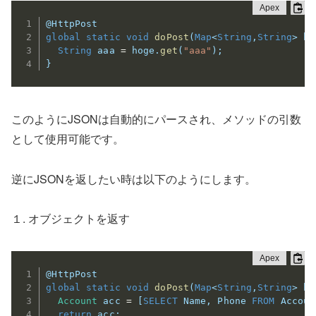
@HttpPost
global
static
void
doPost
(
Map
<
String
,
String
>
 ho
String
 aaa 
=
 hoge
.
get
(
"aaa"
)
;
}
このようにJSONは自動的にパースされ、メソッドの引数
として使用可能です。
逆にJSONを返したい時は以下のようにします。
１. オブジェクトを返す
@HttpPost
global
static
void
doPost
(
Map
<
String
,
String
>
 ho
Account
 acc 
=
[
SELECT
 Name
,
 Phone 
FROM
 Accoun
return
 acc
;