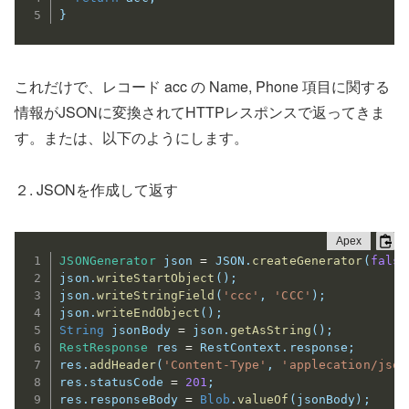
}
これだけで、レコード acc の Name, Phone 項目に関する
情報がJSONに変換されてHTTPレスポンスで返ってきま
す。または、以下のようにします。
２. JSONを作成して返す
JSONGenerator
 json 
=
 JSON
.
createGenerator
(
false
json
.
writeStartObject
(
)
;
json
.
writeStringField
(
'ccc'
,
'CCC'
)
;
json
.
writeEndObject
(
)
;
String
 jsonBody 
=
 json
.
getAsString
(
)
;
RestResponse
 res 
=
 RestContext
.
response
;
res
.
addHeader
(
'Content-Type'
,
'applecation/json
res
.
statusCode 
=
201
;
res
.
responseBody 
=
Blob
.
valueOf
(
jsonBody
)
;