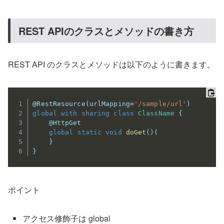
REST APIのクラスとメソッドの書き方
REST API のクラスとメソッドは以下のように書きます。
@RestResource
(
urlMapping
=
'/sample/url'
)
global
with sharing
class
ClassName
{
@HttpGet
global
static
void
doGet
(
)
(
}
}
ポイント
アクセス修飾子は global