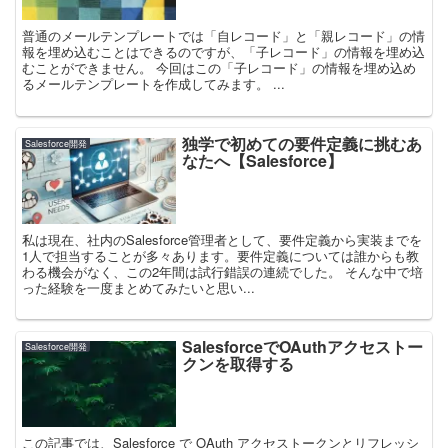
普通のメールテンプレートでは「自レコード」と「親レコード」の情
報を埋め込むことはできるのですが、「子レコード」の情報を埋め込
むことができません。 今回はこの「子レコード」の情報を埋め込め
るメールテンプレートを作成してみます。 ...
独学で初めての要件定義に挑むあ
Salesforce開発
なたへ【Salesforce】
私は現在、社内のSalesforce管理者として、要件定義から実装までを
1人で担当することが多々あります。要件定義については誰からも教
わる機会がなく、この2年間は試行錯誤の連続でした。 そんな中で培
った経験を一度まとめてみたいと思い...
SalesforceでOAuthアクセストー
Salesforce開発
クンを取得する
この記事では、Salesforce で OAuth アクセストークンとリフレッシ